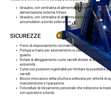
Idraulico, con centralina di alimentazione ad azionamento 
alimentazione esterna trifase.
Idraulico, con centralina di alimentazione ad azionamento 
accumulatori a bordo sollevatore.
SICUREZZE
Freno di stazionamento normalmente chiuso
Pompa a mano per azionamento in caso di mancanza di al
guasto.
Rotaie di alloggiamento ruote carrelli dotate di arresti fissi 
estremità.
Cunei con posizioni registrabili per limitare la possibilità d
carrelli.
Blocco meccanico della struttura sollevata per attività di i
manutenzione e riparazione.
Fotocellule di rilevamento personale che inibiscono la trasl
con operatore a bordo