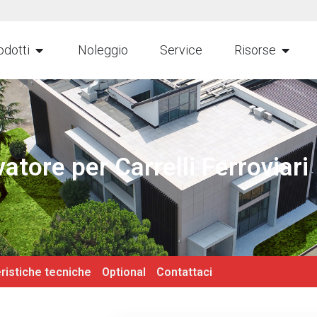
odotti
Noleggio
Service
Risorse
atore per Carrelli Ferroviari
ristiche tecniche
Optional
Contattaci