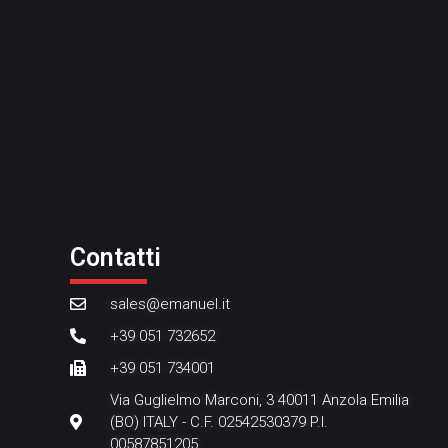
Contatti
sales@emanuel.it
+39 051 732652
+39 051 734001
Via Guglielmo Marconi, 3 40011 Anzola Emilia
(BO) ITALY - C.F. 02542530379 P.I.
00587851205