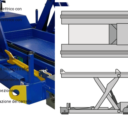
elettrico con
elettrico con
imentazione o di
di sicurezza alle
i movimento dei
spezione,
azione del carrello