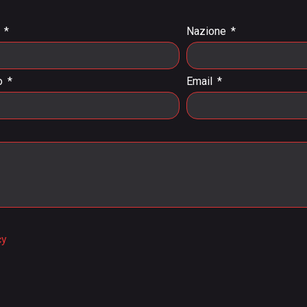
a
Nazione
o
Email
cy