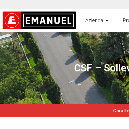
Azienda
Pr
CSF – Sollev
Caratte