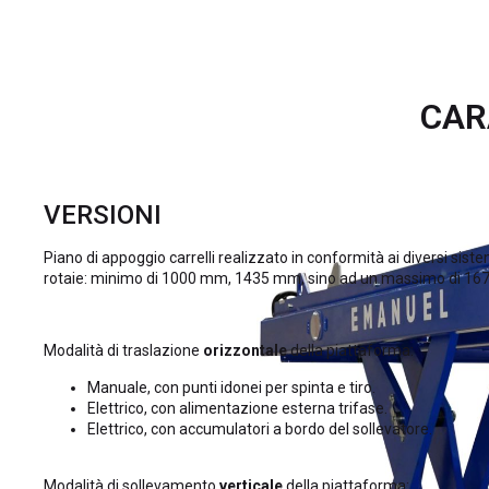
CAR
VERSIONI
Piano di appoggio carrelli realizzato in conformità ai diversi sis
rotaie: minimo di 1000 mm, 1435 mm, sino ad un massimo di 1
Modalità di traslazione
orizzontale
della piattaforma:
Manuale, con punti idonei per spinta e tiro.
Elettrico, con alimentazione esterna trifase.
Elettrico, con accumulatori a bordo del sollevatore.
Modalità di sollevamento
verticale
della piattaforma: