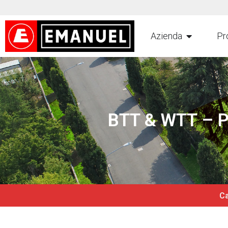
Azienda
Pr
BTT & WTT – Pi
Ca