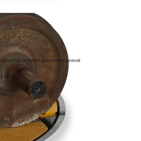
 longevità, le nostre piatteforme girevoli
 efficiente.