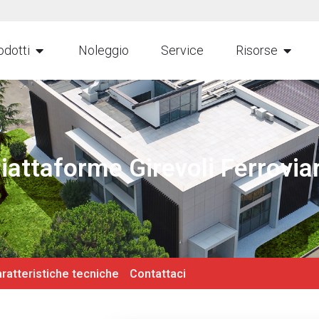
odotti
Noleggio
Service
Risorse
attaforme Girevoli Ferroviar
ratteristiche tecniche
Contattaci