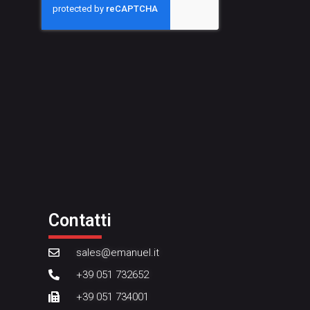
Contatti
sales@emanuel.it
+39 051 732652
+39 051 734001