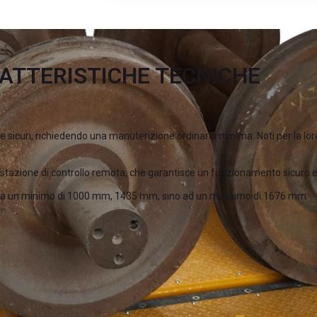
ATTERISTICHE TECNICHE
 sicuri, richiedendo una manutenzione ordinaria minima. Noti per la loro
stazione di controllo remota, che garantisce un funzionamento sicuro ed
aie da un minimo di 1000 mm, 1435 mm, sino ad un massimo di 1676 mm.