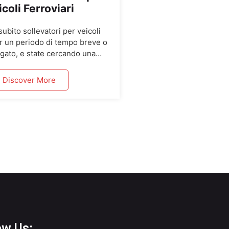
coli Ferroviari
ubito sollevatori per veicoli
per un periodo di tempo breve o
gato, e state cercando una
ficace e conveniente? Abbiamo
t di 4 colonne con portata di 20
Discover More
con consegna in tutta Europa
eavviso. Se avete bisogno di
viarie a noleggio, contattateci
per […]
ow Us: