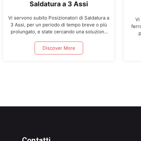
Saldatura a 3 Assi
Vi servono subito Posizionatori di Saldatura a
Vi
3 Assi, per un periodo di tempo breve o più
ferr
prolungato, e state cercando una soluzione
p
efficace e conveniente? Abbiamo disponibili
solu
Posizionatori di Saldatura a 3 Assi con
dispo
Discover More
portata da 3,5 Ton con consegna in tutta
Ton
Europa con breve preavviso. Se avete
con
bisogno di Posizionatori di Saldatura e […]
colo
Contatti