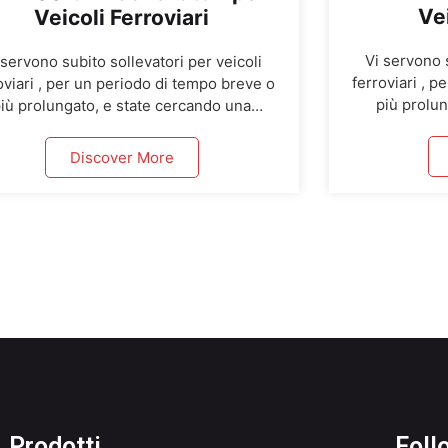
Vei
Veicoli Ferroviari
Vi servono s
 servono subito sollevatori per veicoli
ferroviari , 
oviari , per un periodo di tempo breve o
più prolun
iù prolungato, e state cercando una
soluzione ef
zione efficace e conveniente? Abbiamo
disponibili se
nibili set di 4 colonne con portata di 10
Discover More
Ton cadauna 
 cadauna con consegna in tutta Europa
con breve pr
 breve preavviso. Se avete bisogno di
colonne ferro
nne ferroviarie a noleggio, contattateci
per […]
Prodotti
Foll