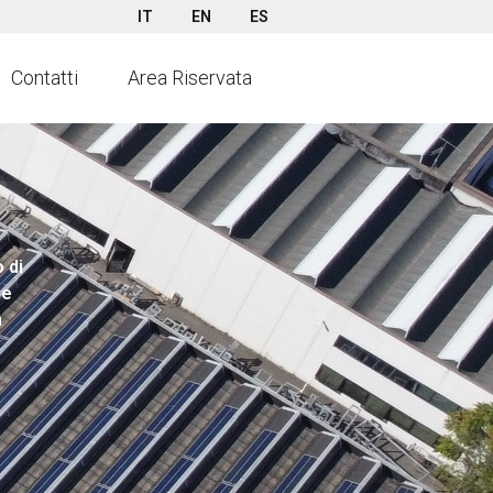
IT
EN
ES
Contatti
Area Riservata
 di
ne
n