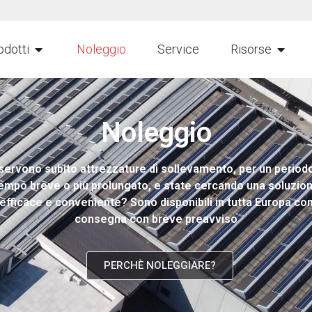
odotti
Noleggio
Service
Risorse
Noleggio
 servono subito attrezzature di sollevamento, per un periodo
empo breve o più prolungato, e state cercando una soluzio
efficace e conveniente? Sono disponibili in tutta Europa co
consegna con breve preavviso
PERCHÈ NOLEGGIARE?