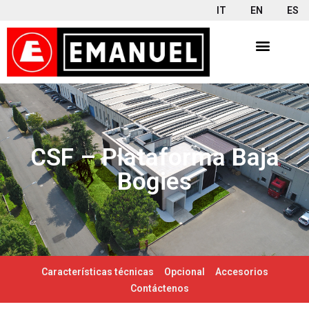
IT
EN
ES
CSF – Plataforma Baja
Bogies
Características técnicas
Opcional
Accesorios
Contáctenos