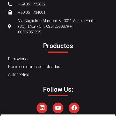
+39 051 732652
+39 051 734001
Via Guglielmo Marconi, 3 40011 Anzola Emilia
(BO) ITALY - C.F. 02542530379 P.I.
00587851205
Productos
Ferroviario
Posicionadores de soldadura
Automotive
Follow Us: