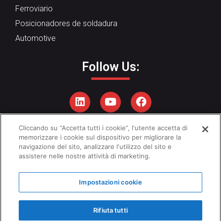
Ferroviario
Posicionadores de soldadura
Automotive
Follow Us:
Cliccando su “Accetta tutti i cookie”, l'utente accetta di
Privacy Policy
–
Cookie Policy
memorizzare i cookie sul dispositivo per migliorare la
navigazione del sito, analizzare l'utilizzo del sito e
Codigo Etico
–
P
olítica de calidad
assistere nelle nostre attività di marketing.
Impostazioni cookie
Copyright © 2026 - Emanuel Srl
Rifiuta tutti