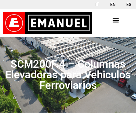
IT
EN
ES
SCM200F.4 – Columnas
Elevadoras para Vehiculos
Ferroviarios