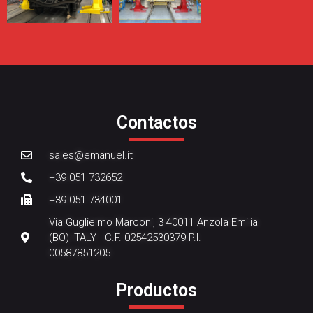
Contactos
sales@emanuel.it
+39 051 732652
+39 051 734001
Via Guglielmo Marconi, 3 40011 Anzola Emilia
(BO) ITALY - C.F. 02542530379 P.I.
00587851205
Productos